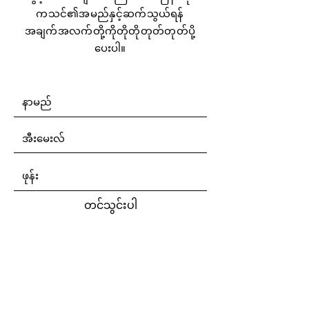
ကသင်၏အမည်နှင့်ဆက်သွယ်ရန်
အချက်အလက်တို့ကိုတိုတိုတုတ်တုတ်ပို့
ပေးပါ။
တင်သွင်းပါ