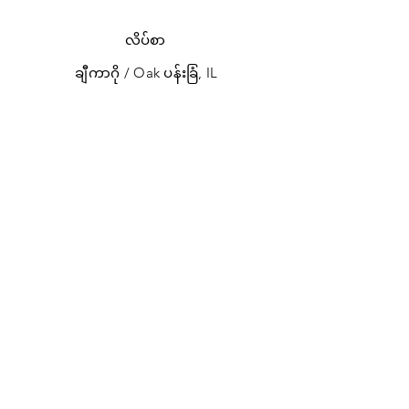
လိပ်စာ
ချီကာဂို / Oak ပန်းခြံ, IL
ဖုန်း
773-266-0709
အီးမေးလ်
reachinchicago@gmail.com
ဖေ့စ်ဘွတ်ခ်
REACH Brochure