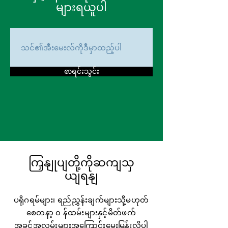
များရယူပါ
စာရင်းသွင်း
ကြှနျုပျတို့ကိုဆကျသှ
ယျရနျ
ပရိုဂရမ်များ၊ ရည်ညွှန်းချက်များသို့မဟုတ်
စေတနာ့ ၀ န်ထမ်းများနှင့်မိတ်ဖက်
အခွင့်အလမ်းများအကြောင်းမေးမြန်းလိုပါ