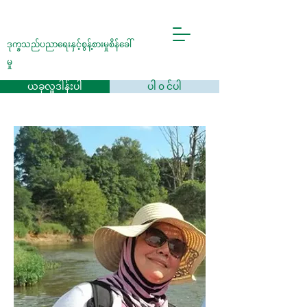
ဒုက္ခသည်ပညာရေးနှင့်စွန့်စားမှုစိန်ခေါ်
မှု
ယခုလှူဒါန်းပါ
ပါ ၀ င်ပါ