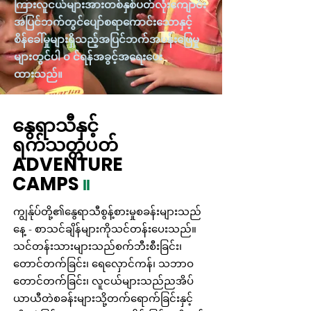
ကြားလူငယ်များအားတစ်နှစ်ပတ်လုံးကျောင်း
အပြင်ဘက်တွင်ပျော်စရာကောင်းသောနှင့်
စိန်ခေါ်မှုများရှိသည့်အပြင်ဘက်အပန်းဖြေမှု
များတွင်ပါ ၀ င်ရန်အခွင့်အရေးပေး
ထားသည်။
နွေရာသီနှင့်
ရက်သတ္တပတ်
ADVENTURE
CAMPS
။
ကျွန်ုပ်တို့၏နွေရာသီစွန့်စားမှုစခန်းများသည်
နေ့ - စာသင်ချိန်များကိုသင်တန်းပေးသည်။
သင်တန်းသားများသည်စက်ဘီးစီးခြင်း၊
တောင်တက်ခြင်း၊ ရေလှောင်ကန်၊ သဘာဝ
တောင်တက်ခြင်း၊ လူငယ်များသည်ညအိပ်
ယာယီတဲစခန်းများသို့တက်ရောက်ခြင်းနှင့်