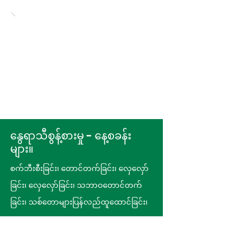
နွေရာသီစွန့်စားမှု - နေ့စခန်း
များ။
စက်ဘီးစီးခြင်း၊ တောင်တက်ခြင်း၊ လှေလှော်
ခြင်း၊ လှေလှော်ခြင်း၊ သဘာဝတောင်တက်
ခြင်း၊ သစ်တောများပြန်လည်ထူထောင်ခြင်း၊