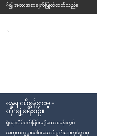
်၍ အစားအစာချက်ပြုတ်တတ်သည်။
နွေရာသီစွန့်စားမှု -
တိုးချဲ့ခရီးစဉ်။
ရိုးရာအိပ်စက်ခြင်းမရှိသောစခန်းတွင်
အတူတကွပူးပေါင်းဆောင်ရွက်ရေးလှုပ်ရှားမှု