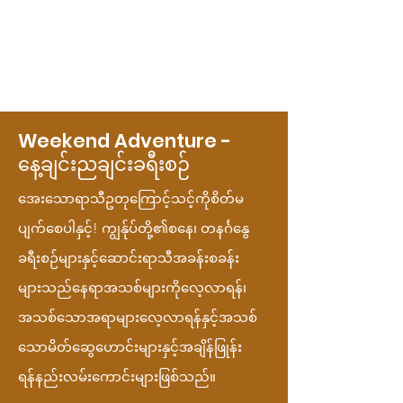
Weekend Adventure -
နေ့ချင်းညချင်းခရီးစဉ်
အေးသောရာသီဥတုကြောင့်သင့်ကိုစိတ်မ
ပျက်စေပါနှင့်! ကျွန်ုပ်တို့၏စနေ၊ တနင်္ဂနွေ
ခရီးစဉ်များနှင့်ဆောင်းရာသီအခန်းစခန်း
များသည်နေရာအသစ်များကိုလေ့လာရန်၊
အသစ်သောအရာများလေ့လာရန်နှင့်အသစ်
သောမိတ်ဆွေဟောင်းများနှင့်အချိန်ဖြုန်း
ရန်နည်းလမ်းကောင်းများဖြစ်သည်။