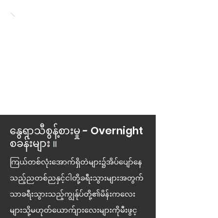
နွေရာသီစွန့်စားမှု - Overnight
စခန်းများ
။
ကြယ်တစ်လုံးအောက်ရှိတဲများ၌အိပ်ပျော်နေ
သည့်ညတစ်ညနှင့်ငါတို့ခရီးသွားများအတွက်
သာခရီးသွားသည့်ကျွန်ုပ်တို့၏မိန်းကလေး
များသို့မဟုတ်ယောက်ျားလေးများကိုမီးဖွင့