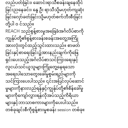
လည်ပတ်ခြင်း၊ ဆောင်းရာသီစခန်းချနေထိုင်
ခြင်းညနေခင်း၊ နွေ ဦး ရာသီသို့မဟုတ်ကျဆုံး
ခြင်းလှော်ခတ်ခြင်းသို့မဟုတ်စက်ဘီးစီးခြင်း
တို့ပါ ၀ င်သည်။
REACH သည်စွန့်စားမှုအခြေခံအင်္ဂလိပ်စာကို
ကျွန်ုပ်တို့၏စွန့်စားခန်းစခန်းအတွေ့အကြုံ
အားလုံးတွင်ထည့်သွင်းထားသည်။ စာဖတ်
ခြင်းနှင့်စာရေးခြင်း၌အားနည်းချက်ကိုဖြေ
ရှင်းပေးသည့်အင်္ဂလိပ်စာသင်ကြားရေးနှင့်
လူငယ်သင်ယူသူများကြုံတွေ့နေရသော
အရေးပါသောတွေးခေါ်မှုစွမ်းရည်များကို
သင်ကြားပေးပါသည်။ ၎င်းအပြင်လုပ်ဆောင်
မှုများကိုနားလည်ရန်နှင့်ကျွန်ုပ်တို့၏စိန်ခေါ်မှု
များကိုကျော်လွှားရန်လိုအပ်သည့်ကိရိယာ
များနှင့်ဘာသာစကားများကိုပေးပါသည်။
တစ်ခုချင်းစီကိုစွန့်စားမှုစခန်း session တစ်ခု။