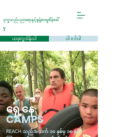
ဒုက္ခသည်ပညာရေးနှင့်စွန့်စားမှုစိန်ခေါ်
မှု
ယခုလှူဒါန်းပါ
ပါ ၀ င်ပါ
ရှေ့နေ
CAMPS
REACH သည်အသက် ၁၀ နှစ်မှ ၁၈ နှစ်