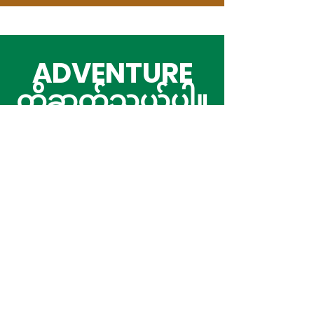
ADVENTURE
ကိုဆက်သွယ်ပါ။
နောက်ဆုံးသတင်းများ
နှင့်နောက်ဆုံးသတင်း
များရယူပါ
စာရင်းသွင်း