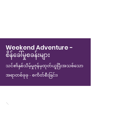
Weekend Adventure -
စိန်ခေါ်မှုစခန်းများ
သင်၏နှစ်သိမ့်မှုဇုန်မှထုတ်ယူပြီးအသစ်သော
အရာတစ်ခုခု - စကိတ်စီးခြင်း၊