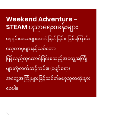
Weekend Adventure -
STEAM ပညာရေးစခန်းများ
နေရင်းဒေသများအကဲဖြတ်ခြင်း၊ မြစ်ကြောင်း
လေ့လာမှုများနှင့်သစ်တော
ပြန်လည်ထူထောင်ခြင်းစသည့်အတွေ့အကြုံ
များကိုလက်ဆင့်ကမ်း။ (ပျော်စရာ)
အတွေ့အကြုံများဖြင့်သင်၏ဗဟုသုတတိုးပွား
စေပါ။