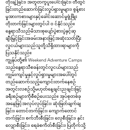
တိုးချဲ့ခြင်း၊ အတူတကွပူးပေါင်းခြင်း၊ တီထွင်
ခြင်းတည်ဆောက်ခြင်းလှုပ်ရှားမှုများ၊ စွန့်စား
မှုအားကစားများနှင့်ခေါင်းဆောင်မှုဖွံ့ဖြိုး
တိုးတက်ခြင်းများတွင်ပါ ၀ င်နိုင်သည်။
နွေရာသီသည်မိသားစုပျော်ပွဲစားပွဲနှင့်ဆု
ချီးမြှင့်ခြင်းအခမ်းအနားဖြင့်အဆုံးသတ်ပြီး
လူငယ်များသည်သူတို့သိရှိထားရာများကို
ပြသနိုင်သည်။
ကျွန်ုပ်တို့၏ Weekend Adventure Camps
သည်နွေရာသီစခန်းတွင်လူငယ်များသည်
ကျွမ်းကျင်မှုနှင့်လှုပ်ရှားမှုများအပေါ်တွင်
တည်ဆောက်သည့်ကျောင်းတက်နေစဉ်
အတွင်းလစဉ်သို့မဟုတ်နေ့ချင်းညချင်းဖြင့်
ခရီးစဉ်များကိုစီစဉ်ပေးသည်။ အုပ်စုတစ်ခု
အနေဖြင့်အလုပ်လုပ်ခြင်း၊ ဆုံးဖြတ်ချက်ချ
ခြင်း၊ တောင်တက်ခြင်း၊ ကျောက်တောင်
တက်ခြင်း၊ စက်ဘီးစီးခြင်း၊ လှေစီးခြင်း၊ နှင်း
လျှောစီးခြင်း၊ ရေခဲစကိတ်စီးခြင်း၊ ပြတိုက်သို့